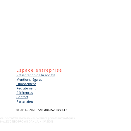
Espace entreprise
Présentation de la société
​Mentions légales
Financement
Recrutement
Références
Contact
Partenaires
ARDIS-SERVICES
© 2014 - 2020 Sarl
nce, de contrôle d'accès télésurveillance portails automatiques
nts faibles. DSC NEO PRO WP, DAHUA, HIKVISION