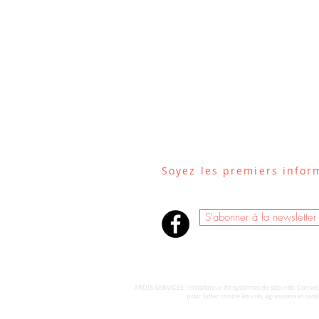
Soyez les premiers infor
S'abonner à la newsletter
ARDIS-SERVICES : Installateur de systèmes de sécurité. Conseil,
pour lutter contre les vols, agressions et ca