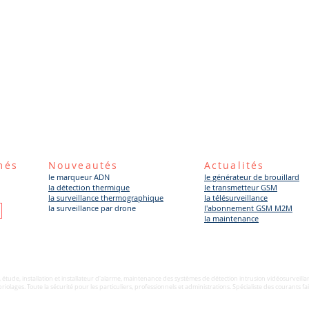
més
Nouveautés
Actualités
le marqueur ADN
le générateur de brouillard
la détection thermique
le transmetteur GSM
la surveillance thermographique
la télésurveillance
la surveillance par drone
l'abonnement GSM M2M
la maintenance
 étude, installation et installateur d'alarme, maintenance des systèmes de détection intrusion vidéosurveilla
mbriolages. Toute la sécurité pour les particuliers, professionnels et administrations. Spécialiste des coura