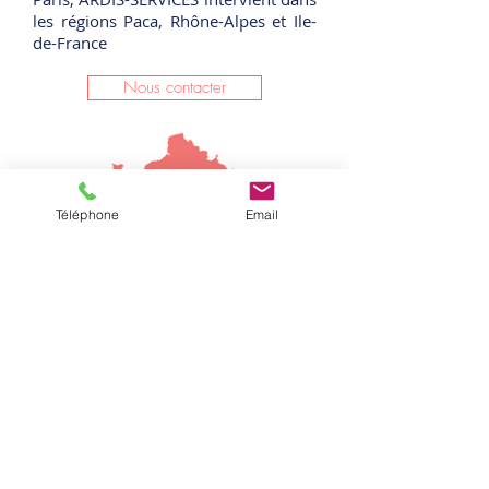
les régions Paca, Rhône-Alpes et Ile-
de-France
Nous contacter
Téléphone
Email
Soyez les premiers informés
S'abonner à la newsletter
Nouveautés
Actualités
le marqueur ADN
le générateur de brouillard
la détection thermique
le transmetteur GSM
la surveillance thermographique
la télésurveillance