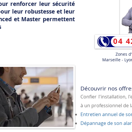
ur renforcer leur sécurité
pour leur robustesse et leur
anced et Master permettent
s
04 4
Zones d
Marseille - Lyon
Découvrir nos offre
​Confier l'installation,
à un professionnel de la
Entretien annuel de so
Dépannage de son alar