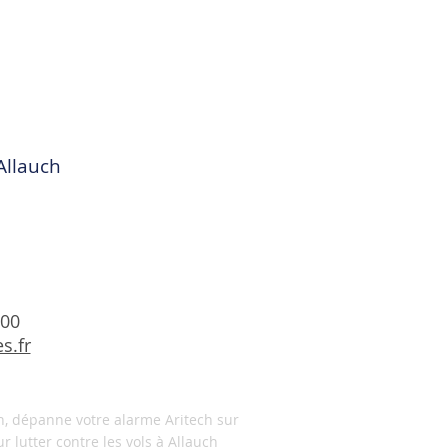
Allauch
h00
s.fr
ch, dépanne votre alarme Aritech sur
 lutter contre les vols à Allauch