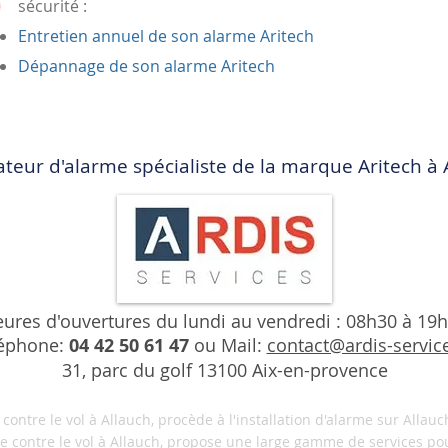
sécurité :
Entretien annuel de son alarme Aritech
Dépannage de son alarme Aritech
lateur d'alarme spécialiste de la marque Aritech à 
ures d'ouvertures du lundi au vendredi : 08h30 à 19
éphone:
04 42 50 61 47
ou Mail:
contact@ardis-service
31, parc du golf 13100 Aix-en-provence
ontre le vol à Allauch, procède à l'installation d'alarme sur Allau
se contre le vol à Allauch, propose une large gamme de services pour