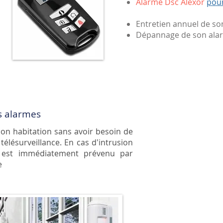
Alarme Dsc Alexor
pour
Entretien annuel de so
Dépannage de son alar
s alarmes
on habitation sans avoir besoin de
télésurveillance. En cas d'intrusion
eur est immédiatement prévenu par
e