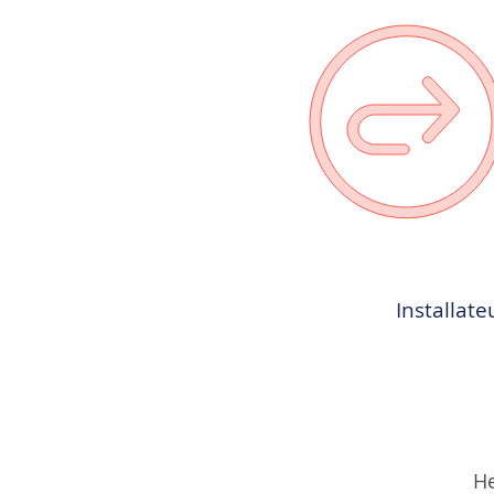
Installat
He