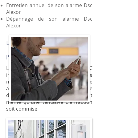
Entretien annuel de son alarme Dsc
Alexor
Dépannage de son alarme Dsc
Alexor
L'alarme Dsc Alexor protège
l'extérieur de votre habitation
Les détecteurs de mouvement
DSC
installés dans le jardin de votre
maison ou le balcon de votre
appartement permettent de
détecter la présence d'intrus avant
même qu'une tentative d'effraction
soit commise