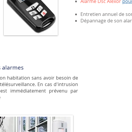
Alarme Dsc Alexor
pour
Entretien annuel de so
Dépannage de son alar
s alarmes
on habitation sans avoir besoin de
télésurveillance. En cas d'intrusion
eur est immédiatement prévenu par
e