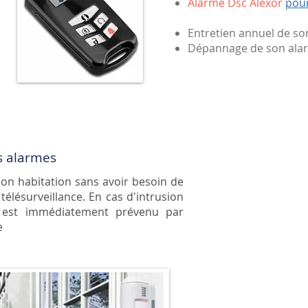
Alarme Dsc Alexor
pour
Entretien annuel de so
Dépannage de son alar
s alarmes
on habitation sans avoir besoin de
télésurveillance. En cas d'intrusion
eur est immédiatement prévenu par
e