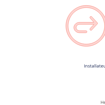
Installat
He